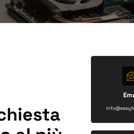
Ema
ichiesta
info@easytec