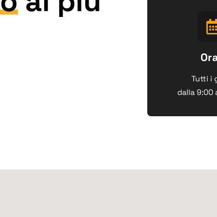
mo
al più
Ora
Tutti i 
dalla 9:00 